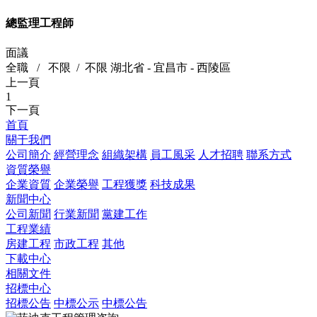
總監理工程師
面議
全職
/
不限
/
不限
湖北省 - 宜昌市 - 西陵區
上一頁
1
下一頁
首頁
關于我們
公司簡介
經營理念
組織架構
員工風采
人才招聘
聯系方式
資質榮譽
企業資質
企業榮譽
工程獲獎
科技成果
新聞中心
公司新聞
行業新聞
黨建工作
工程業績
房建工程
市政工程
其他
下載中心
相關文件
招標中心
招標公告
中標公示
中標公告