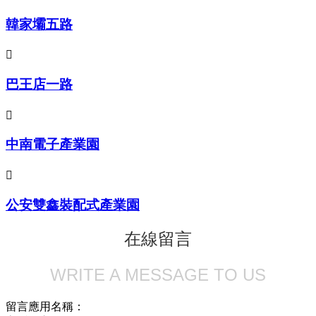
韓家壩五路

巴王店一路

中南電子產業園

公安雙鑫裝配式產業園
在線留言
WRITE A MESSAGE TO US
留言應用名稱：