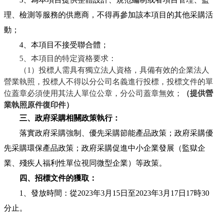
理、檢測等服務的供應商，不得再參加該本項目的其他采購活
動；
4、本項目不接受聯合體；
5
、本項目的特定資格要求：
（
1
）
投標人需具有獨立法人資格，具備有效的企業法人
營業執照，投標人不得以分公司名義進行投標，投標文件的單
位蓋章必須使用其法人單位公章，分公司蓋章無效；
（
提供
營
業執照原件
復印件
）
三、政府采購相關政策執行：
落實政府采購強制、優先采購節能產品政策；政府采購優
先采購環保產品政策；政府采購促進中小企業發展（監獄企
業、殘疾人福利性單位視同微型企業）等政策。
四、招標文件的獲取：
1、發放時間：從202
3
年
3
月
15
日至
202
3
年
3
月
17
日
17時30
分止。