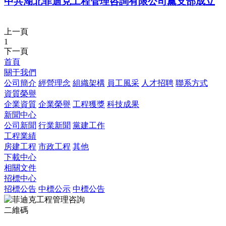
中共湖北菲迪克工程管理咨詢有限公司黨支部成立
上一頁
1
下一頁
首頁
關于我們
公司簡介
經營理念
組織架構
員工風采
人才招聘
聯系方式
資質榮譽
企業資質
企業榮譽
工程獲獎
科技成果
新聞中心
公司新聞
行業新聞
黨建工作
工程業績
房建工程
市政工程
其他
下載中心
相關文件
招標中心
招標公告
中標公示
中標公告
二維碼