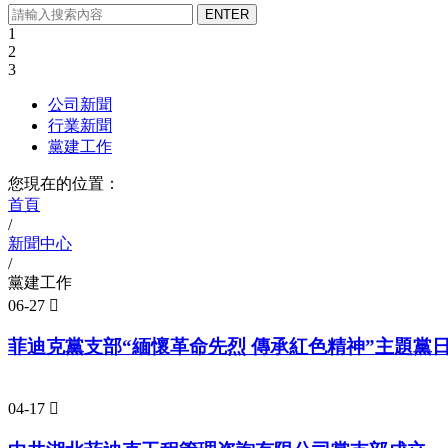
1
2
3
公司新聞
行業新聞
黨建工作
您現在的位置：
首頁
/
新聞中心
/
黨建工作
06-27

菲迪克黨支部“緬懷革命先烈 傳承紅色精神”主題黨
04-17
